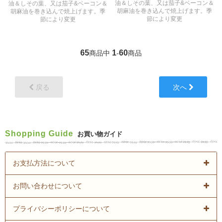
油＆しその葉、又は茄子&ベーコン＆
油＆しその葉、又は茄子&ベーコン＆
胡麻油を巻き込んで焼上げます。季
胡麻油を巻き込んで焼上げます。季
節により変更
節により変更
65
1
60
商品中
-
商品
戻る
次へ
Shopping Guide
お買い物ガイド
お支払方法について
お問い合わせについて
プライバシーポリシーについて