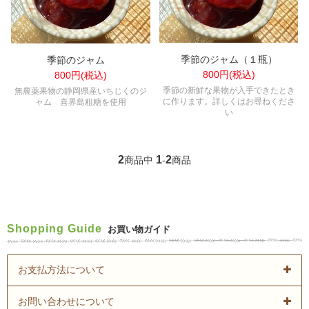
季節のジャム（１瓶）
季節のジャム
800円(税込)
800円(税込)
季節の新鮮な果物が入手できたとき
無農薬果物の静岡県産いちじくのジ
に作ります。詳しくはお尋ねくださ
ャム 喜界島粗糖を使用
い
2
1
2
商品中
-
商品
Shopping Guide
お買い物ガイド
お支払方法について
お問い合わせについて