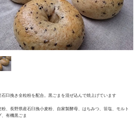
産石臼挽き全粒粉を配合。黒ごまを混ぜ込んで焼上げています
麦粉、長野県産石臼挽小麦粉、自家製酵母、はちみつ、笹塩、モルト
プ、有機黒ごま