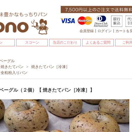
会員登録
ログイン
カートを
ン
スコーン
当店のこだわり
よくあるご質問
ご利
ベーグル
焼きたてパン
>
焼きたてパン［冷凍］
全粒粉入りパン
ベーグル（２個）【 焼きたてパン［冷凍］】