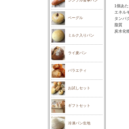
シンプル食事パン
1個あ
エネルギー
ベーグル
タンパク
脂質 
炭水化物
ミルク入りパン
ライ麦パン
バラエティ
お試しセット
ギフトセット
冷凍パン生地