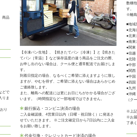
数梱
す。
※離
、商品
■地域
●北海
●北東
●南東
●関東
【冷凍パン生地】、【焼きたてパン［冷凍］】と【焼きた
●信越
てパン［常温］】など保存温度の違う商品をご注文の際、
●北陸
お申し出のない場合は、クール便と通常配送でお届けしま
●中部
す。
●関西
到着日指定の場合、なるべくご希望に添えますように致し
●中国
ますが、やむを得ず、ご希望に添えない場合はあらかじめ
●四国
ご連絡致します。
●九州
などで
また、離島への配送には更にお日にちがかかる場合がござ
●沖縄
入りま
います。（時間指定など一部地域ではできません。
（クー
銀行振込・コンビニ決済の場合
ており
※上
ご入金確認後、4営業日以内（日曜・祝日除く）に発送さ
※お
せていただきます。 ※ご注文確定日から7日以内にご入金
了承
をお願い致します。
代金引換・クレジットカード決済の場合