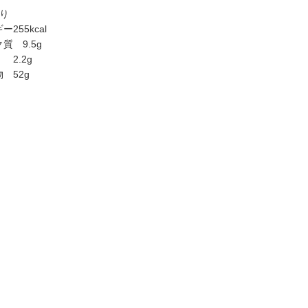
たり
255kcal
質 9.5g
2.2g
 52g