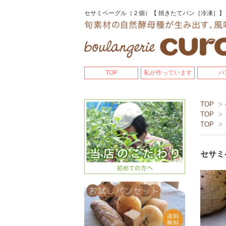
セサミベーグル（２個）【 焼きたてパン［冷凍］】
TOP
私が作っています
パ
TOP
>
TOP
>
TOP
>
セサミ