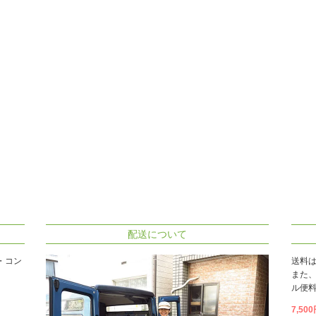
配送について
・コン
送料
また
ル便料
7,5