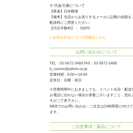
代金引換について
【業者】日本郵便
【備考】当店からお送りするメールに記載の金額を
配送時にご用意ください。
【代引手数料】 ： 330円
» お支払方法について詳細はこちら
お問い合わせについて
TEL：03-5672-3488 FAX：03-5672-3488
b_curono@yahoo.co.jp
営業時間：8:00〜18:00
定休日：日曜・祝日
※営業時間中におきましても、イベント出店・配送
お電話に出れない場合が多数ございますこと、恐れ
すがご了承下さい。
WEBでのお問い合わせ・ご注文は24時間受け付け
ます。
ご注意事項・返品について