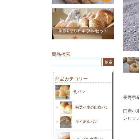
商品検索
商品カテゴリー
食パン
長野県
特選小麦の山食パン
国産小
シロッ
ライ麦食パン