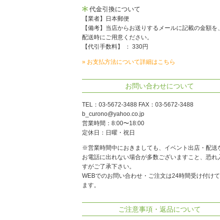
代金引換について
【業者】日本郵便
【備考】当店からお送りするメールに記載の金額を
配送時にご用意ください。
【代引手数料】 ： 330円
» お支払方法について詳細はこちら
お問い合わせについて
TEL：03-5672-3488 FAX：03-5672-3488
b_curono@yahoo.co.jp
営業時間：8:00〜18:00
定休日：日曜・祝日
※営業時間中におきましても、イベント出店・配送
お電話に出れない場合が多数ございますこと、恐れ
すがご了承下さい。
WEBでのお問い合わせ・ご注文は24時間受け付け
ます。
ご注意事項・返品について