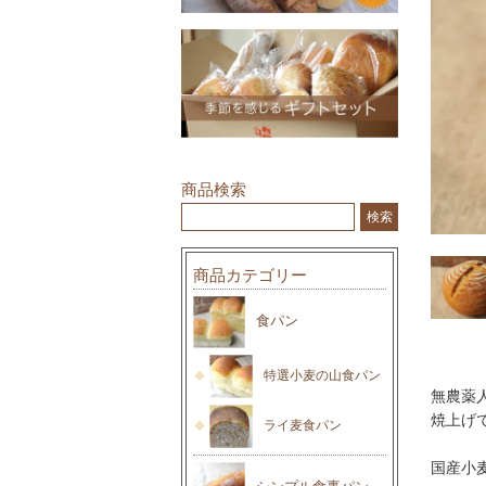
商品検索
商品カテゴリー
食パン
特選小麦の山食パン
無農薬
焼上げ
ライ麦食パン
国産小