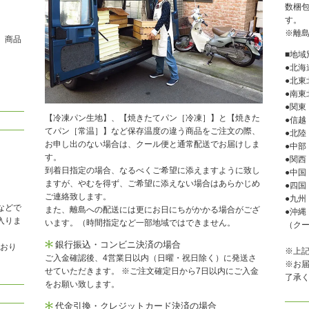
数梱
す。
※離
、商品
■地域
●北海
●北東
●南東
●関東
【冷凍パン生地】、【焼きたてパン［冷凍］】と【焼きた
●信越
てパン［常温］】など保存温度の違う商品をご注文の際、
●北陸
お申し出のない場合は、クール便と通常配送でお届けしま
●中部
す。
●関西
到着日指定の場合、なるべくご希望に添えますように致し
●中国
ますが、やむを得ず、ご希望に添えない場合はあらかじめ
●四国
ご連絡致します。
●九州
などで
また、離島への配送には更にお日にちがかかる場合がござ
●沖縄
入りま
います。（時間指定など一部地域ではできません。
（クー
銀行振込・コンビニ決済の場合
ており
※上
ご入金確認後、4営業日以内（日曜・祝日除く）に発送さ
※お
せていただきます。 ※ご注文確定日から7日以内にご入金
了承
をお願い致します。
代金引換・クレジットカード決済の場合