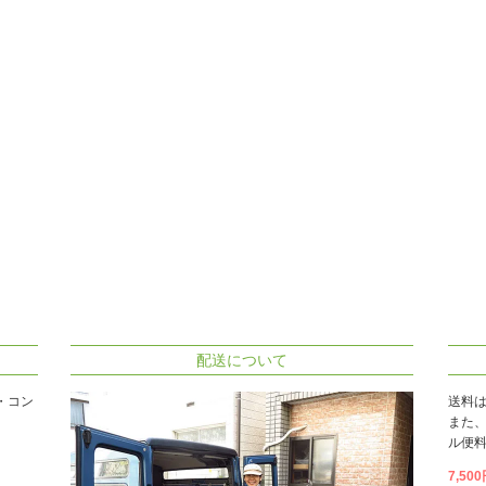
配送について
・コン
送料
また
ル便料
7,5