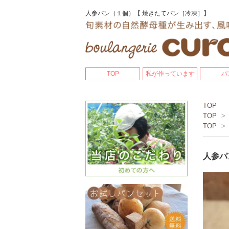
人参パン（１個）【 焼きたてパン［冷凍］】
TOP
私が作っています
パ
TOP
TOP
>
TOP
>
人参パ